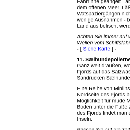
Fahrrinne geangelt - a
dem offenen Meer. Läß
Watspaziergängen nich
wenige Ausnahmen - be
Land aus befischt wer
Achten Sie immer auf 
Wellen vom Schiffsfahr
- [
Siehe Karte
] -
11. Sælhundepollern
Ganz weit draußen, w
Fjords auf das Salzwass
Sandrücken Sælhundep
Eine Reihe von Miniins
Nordseite des Fjords b
Möglichkeit für müde M
Boden unter die Füße
des Fjords findet man
Inseln.
Passen Sie auf die zei