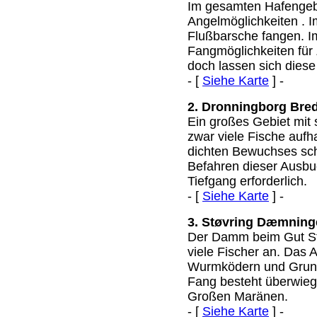
Im gesamten Hafengeb
Angelmöglichkeiten . 
Flußbarsche fangen. I
Fangmöglichkeiten für 
doch lassen sich diese
- [
Siehe Karte
] -
2. Dronningborg Bre
Ein großes Gebiet mit
zwar viele Fische aufh
dichten Bewuchses sch
Befahren dieser Ausbuc
Tiefgang erforderlich.
- [
Siehe Karte
] -
3. Støvring Dæmning
Der Damm beim Gut Stø
viele Fischer an. Das 
Wurmködern und Grund
Fang besteht überwieg
Großen Maränen.
- [
Siehe Karte
] -