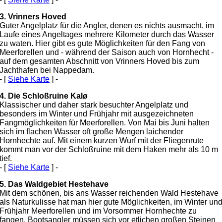
3. Vrinners Hoved
Guter Angelplatz für die Angler, denen es nichts ausmacht, im
Laufe eines Angeltages mehrere Kilometer durch das Wasser
zu waten. Hier gibt es gute
Möglichkeiten für den Fang von
Meerforellen und - während der Saison auch von Hornhecht -
auf dem gesamten Abschnitt von Vrinners Hoved bis zum
Jachthafen bei Nappedam.
- [
Siehe Karte
] -
4. Die Schloßruine Kalø
Klassischer und daher stark besuchter Angelplatz und
besonders im Winter und Frühjahr mit ausgezeichneten
Fangmöglichkeiten für Meerforellen. Von Mai bis Juni halten
sich im flachen Wasser oft große Mengen laichender
Hornhechte auf. Mit einem kurzen Wurf mit der Fliegenrute
kommt man vor der Schloßruine mit dem Haken mehr als 10 m
tief.
- [
Siehe Karte
] -
5. Das Waldgebiet Hestehave
Mit dem schönen, bis ans Wasser reichenden Wald Hestehave
als Naturkulisse hat man hier gute Möglichkeiten, im Winter un
Frühjahr Meerforellen und im Vorsommer Hornhechte zu
fangen. Bootsangler müssen sich vor etlichen großen Steinen