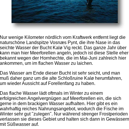
Nur wenige Kilometer nördlich vom Kraftwerk entfernt liegt die
naturschöne Landspitze Vosnæs Pynt, die ihre Nase in das
seichte Wasser der Bucht Kalø Vig reckt. Das ganze Jahr über
kann man hier Meerforellen angeln, jedoch ist diese Stelle eher
bekannt wegen der Hornhechte, die im Mai-Juni zahlreich hier
ankommen, um im flachen Wasser zu laichen.
Das Wasser am Ende dieser Bucht ist sehr seicht, und man
muß daher ganz um die alte Schloßruine Kalø herumfahren,
um wieder Aussicht auf Forellenfang zu haben.
Das flache Wasser lädt oftmals im Winter zu einem
erfolgreichen Angelvergnügen auf Meerforellen ein, die sich
gerne in dem brackigen Wasser aufhalten. Hier gibt es ein
wahrhaftig reiches Nahrungsangebot, wodurch die Fische im
Winter sehr gut "zulegen". Nur während strenger Frostperioden
verlassen sie dieses Gebiet und halten sich dann in Gewässer
mit Süßwasser auf.