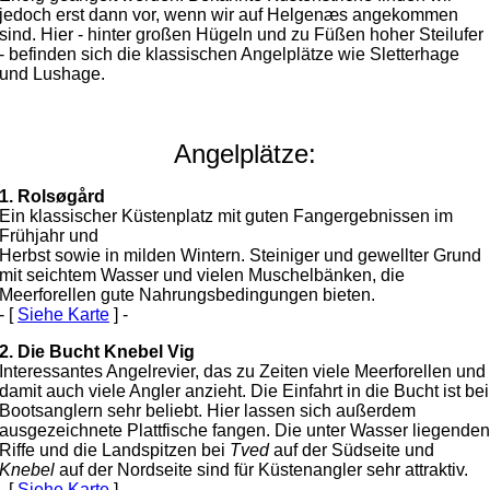
jedoch erst dann vor, wenn wir auf Helgenæs angekommen
sind. Hier - hinter großen Hügeln und zu Füßen hoher Steilufer
- befinden sich die klassischen Angelplätze wie Sletterhage
und Lushage.
Angelplätze:
1. Rolsøgård
Ein klassischer Küstenplatz mit guten Fangergebnissen im
Frühjahr und
Herbst sowie in milden Wintern. Steiniger und gewellter Grund
mit seichtem Wasser und vielen Muschelbänken, die
Meerforellen gute Nahrungsbedingungen bieten.
- [
Siehe Karte
] -
2. Die Bucht Knebel Vig
Interessantes Angelrevier, das zu Zeiten viele Meerforellen und
damit auch viele Angler anzieht. Die Einfahrt in die Bucht ist bei
Bootsanglern sehr beliebt. Hier lassen sich außerdem
ausgezeichnete Plattfische fangen. Die unter Wasser liegenden
Riffe und die Landspitzen bei
Tved
auf der Südseite und
Knebel
auf der Nordseite sind für Küstenangler sehr attraktiv.
- [
Siehe Karte
] -