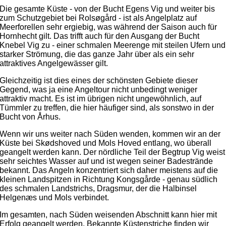
Die gesamte Küste - von der Bucht Egens Vig und weiter bis
zum Schutzgebiet bei Rolsøgård - ist als Angelplatz auf
Meerforellen sehr ergiebig, was während der Saison auch für
Hornhecht gilt. Das trifft auch für den Ausgang der Bucht
Knebel Vig zu - einer schmalen Meerenge mit steilen Ufern und
starker Strömung, die das ganze Jahr über als ein sehr
attraktives Angelgewässer gilt.
Gleichzeitig ist dies eines der schönsten Gebiete dieser
Gegend, was ja eine Angeltour nicht unbedingt weniger
attraktiv macht. Es ist im übrigen nicht ungewöhnlich, auf
Tümmler zu treffen, die hier häufiger sind, als sonstwo in der
Bucht von Århus.
Wenn wir uns weiter nach Süden wenden, kommen wir an der
Küste bei Skødshoved und Mols Hoved entlang, wo überall
geangelt werden kann. Der nördliche Teil der Begtrup Vig weist
sehr seichtes Wasser auf und ist wegen seiner Badestrände
bekannt. Das Angeln konzentriert sich daher meistens auf die
kleinen Landspitzen in Richtung Kongsgårde - genau südlich
des schmalen Landstrichs, Dragsmur, der die Halbinsel
Helgenæs und Mols verbindet.
Im gesamten, nach Süden weisenden Abschnitt kann hier mit
Erfolg geangelt werden. Bekannte Küstenstriche finden wir