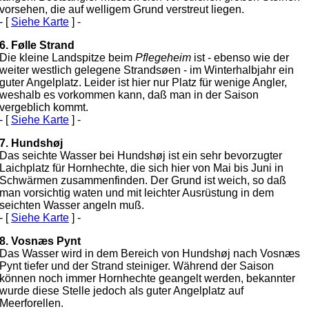
vorsehen, die auf welligem Grund verstreut liegen.
- [
Siehe Karte
] -
6. Følle Strand
Die kleine Landspitze beim
Pflegeheim
ist - ebenso wie der
weiter westlich gelegene Strandsøen - im Winterhalbjahr ein
guter Angelplatz. Leider ist hier nur Platz für wenige Angler,
weshalb es vorkommen kann, daß man in der Saison
vergeblich kommt.
- [
Siehe Karte
] -
7. Hundshøj
Das seichte Wasser bei Hundshøj ist ein sehr bevorzugter
Laichplatz für Hornhechte, die sich hier von Mai bis Juni in
Schwärmen zusammenfinden. Der Grund ist weich, so daß
man vorsichtig waten und mit leichter Ausrüstung in dem
seichten Wasser angeln muß.
- [
Siehe Karte
] -
8. Vosnæs Pynt
Das Wasser wird in dem Bereich von Hundshøj nach Vosnæs
Pynt tiefer und der Strand steiniger. Während der Saison
können noch immer Hornhechte geangelt werden, bekannter
wurde diese Stelle jedoch als guter Angelplatz auf
Meerforellen.