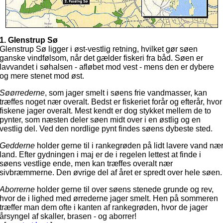
1. Glenstrup Sø
Glenstrup Sø ligger i øst-vestlig retning, hvilket gør søen
ganske vindfølsom, når det gælder fiskeri fra båd. Søen er
lavvandet i søhalsen - afløbet mod vest - mens den er dybere
og mere stenet mod øst.
Søørrederne
, som jager smelt i søens frie vandmasser, kan
træffes noget nær overalt. Bedst er fiskeriet forår og efterår, hvor
fiskene jager overalt. Mest kendt er dog stykket mellem de to
pynter, som næsten deler søen midt over i en østlig og en
vestlig del. Ved den nordlige pynt findes søens dybeste sted.
Gedderne
holder gerne til i rankegrøden på lidt lavere vand næ
land. Efter gydningen i maj er de i regelen lettest at finde i
søens vestlige ende, men kan træffes overalt nær
sivbræmmerne. Den øvrige del af året er spredt over hele søen.
Aborrerne
holder gerne til over søens stenede grunde og rev,
hvor de i lighed med ørrederne jager smelt. Hen på sommeren
træffer man dem ofte i kanten af rankegrøden, hvor de jager
årsyngel af skaller, brasen - og aborrer!