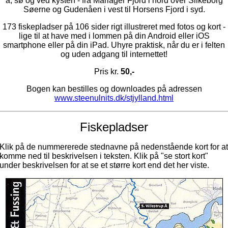
å, sø og ved kysten - fra Mariager Fjord i nord over Silkeborg
Søerne og Gudenåen i vest til Horsens Fjord i syd.
173 fiskepladser på 106 sider rigt illustreret med fotos og kort -
lige til at have med i lommen på din Android eller iOS
smartphone eller på din iPad. Uhyre praktisk, når du er i felten
og uden adgang til internettet!
Pris kr.
50,-
Bogen kan bestilles og downloades på adressen
www.steenulnits.dk/stjylland.html
Fiskepladser
Klik på de nummererede stednavne på nedenstående kort for at
komme ned til beskrivelsen i teksten. Klik på "se stort kort"
under beskrivelsen for at se et større kort end det her viste.