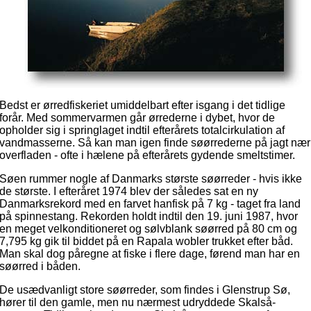
Bedst er ørredfiskeriet umiddelbart efter isgang i det tidlige
forår. Med sommervarmen går ørrederne i dybet, hvor de
opholder sig i springlaget indtil efterårets totalcirkulation af
vandmasserne. Så kan man igen finde søørrederne på jagt nær
overfladen - ofte i hælene på efterårets gydende smeltstimer.
Søen rummer nogle af Danmarks største søørreder - hvis ikke
de største. I efteråret 1974 blev der således sat en ny
Danmarksrekord med en farvet hanfisk på 7 kg - taget fra land
på spinnestang. Rekorden holdt indtil den 19. juni 1987, hvor
en meget velkonditioneret og sølvblank søørred på 80 cm og
7,795 kg gik til biddet på en Rapala wobler trukket efter båd.
Man skal dog påregne at fiske i flere dage, førend man har en
søørred i båden.
De usædvanligt store søørreder, som findes i Glenstrup Sø,
hører til den gamle, men nu nærmest udryddede Skalså-