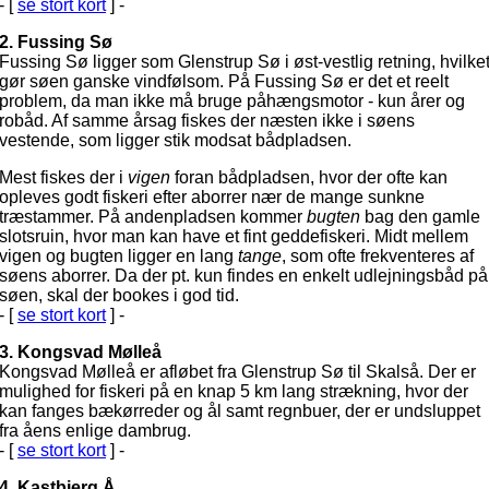
- [
se stort kort
] -
2. Fussing Sø
Fussing Sø ligger som Glenstrup Sø i øst-vestlig retning, hvilke
gør søen ganske vindfølsom. På Fussing Sø er det et reelt
problem, da man ikke må bruge påhængsmotor - kun årer og
robåd. Af samme årsag fiskes der næsten ikke i søens
vestende, som ligger stik modsat bådpladsen.
Mest fiskes der i
vigen
foran bådpladsen, hvor der ofte kan
opleves godt fiskeri efter aborrer nær de mange sunkne
træstammer. På andenpladsen kommer
bugten
bag den gamle
slotsruin, hvor man kan have et fint geddefiskeri. Midt mellem
vigen og bugten ligger en lang
tange
, som ofte frekventeres af
søens aborrer. Da der pt. kun findes en enkelt udlejningsbåd på
søen, skal der bookes i god tid.
- [
se stort kort
] -
3. Kongsvad Mølleå
Kongsvad Mølleå er afløbet fra Glenstrup Sø til Skalså. Der er
mulighed for fiskeri på en knap 5 km lang strækning, hvor der
kan fanges bækørreder og ål samt regnbuer, der er undsluppet
fra åens enlige dambrug.
- [
se stort kort
] -
4. Kastbjerg Å