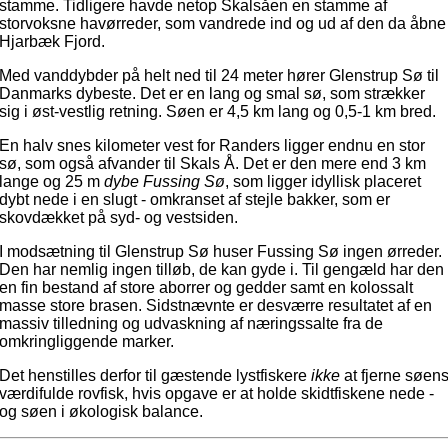
stamme. Tidligere havde netop Skalsåen en stamme af
storvoksne havørreder, som vandrede ind og ud af den da åbne
Hjarbæk Fjord.
Med vanddybder på helt ned til 24 meter hører Glenstrup Sø til
Danmarks dybeste. Det er en lang og smal sø, som strækker
sig i øst-vestlig retning. Søen er 4,5 km lang og 0,5-1 km bred.
En halv snes kilometer vest for Randers ligger endnu en stor
sø, som også afvander til Skals Å. Det er den mere end 3 km
lange og 25 m
dybe Fussing Sø
, som ligger idyllisk placeret
dybt nede i en slugt - omkranset af stejle bakker, som er
skovdækket på syd- og vestsiden.
I modsætning til Glenstrup Sø huser Fussing Sø ingen ørreder.
Den har nemlig ingen tilløb, de kan gyde i. Til gengæld har den
en fin bestand af store aborrer og gedder samt en kolossalt
masse store brasen. Sidstnævnte er desværre resultatet af en
massiv tilledning og udvaskning af næringssalte fra de
omkringliggende marker.
Det henstilles derfor til gæstende lystfiskere
ikke
at fjerne søen
værdifulde rovfisk, hvis opgave er at holde skidtfiskene nede -
og søen i økologisk balance.