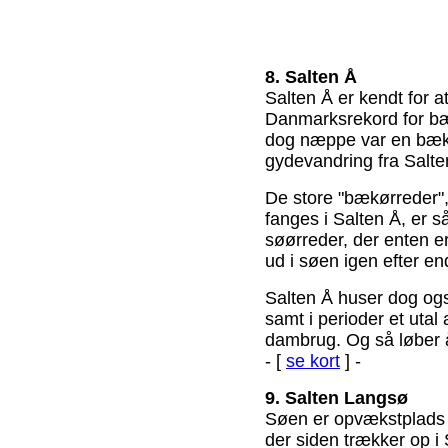
8. Salten Å
Salten Å er kendt for a
Danmarksrekord for bæ
dog næppe var en bæk
gydevandring fra Salt
De store "bækørreder
fanges i Salten Å, er s
søørreder, der enten er
ud i søen igen efter en
Salten Å huser dog og
samt i perioder et utal
dambrug. Og så løber 
- [
se kort
] -
9. Salten Langsø
Søen er opvækstplads f
der siden trækker op i 