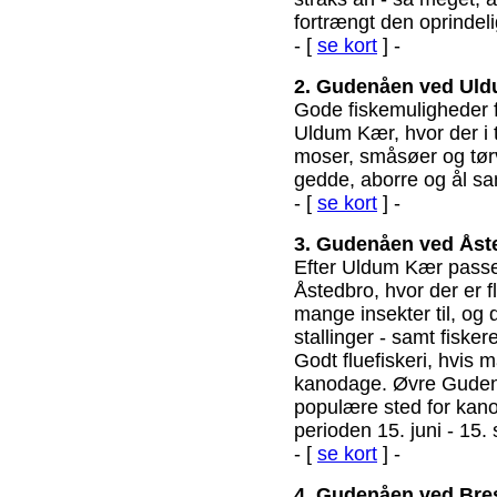
fortrængt den oprindel
- [
se kort
] -
2. Gudenåen ved Ul
Gode fiskemuligheder 
Uldum Kær, hvor der i til
moser, småsøer og tør
gedde, aborre og ål sa
- [
se kort
] -
3. Gudenåen ved Åst
Efter Uldum Kær passe
Åstedbro, hvor der er f
mange insekter til, og 
stallinger - samt fisker
Godt fluefiskeri, hvis
kanodage. Øvre Guden
populære sted for kanos
perioden 15. juni - 15.
- [
se kort
] -
4. Gudenåen ved Bre