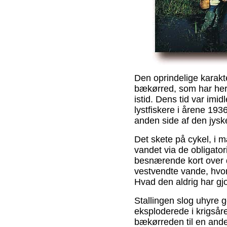
Den oprindelige karakt
bækørred, som har her
istid. Dens tid var imid
lystfiskere i årene 1936
anden side af den jysk
Det skete på cykel, i 
vandet via de obligato
besnærende kort over d
vestvendte vande, hvor 
Hvad den aldrig har gjo
Stallingen slog uhyre
eksploderede i krigsåre
bækørreden til en ande