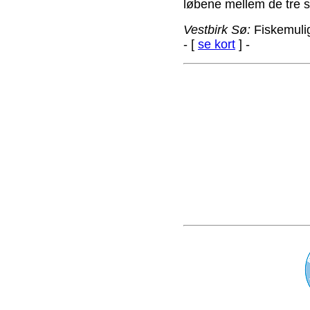
løbene mellem de tre s
Vestbirk Sø:
Fiskemulig
- [
se kort
] -