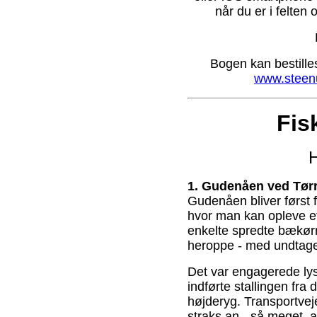
når du er i felten 
Bogen kan bestill
www.steenul
Fis
H
1. Gudenåen ved Tør
Gudenåen bliver først f
hvor man kan opleve et
enkelte spredte bækørr
heroppe - med undtagel
Det var engagerede lys
indførte stallingen fra
højderyg. Transportveje
straks an - så meget, a