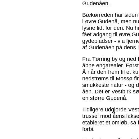
Gudenåen.
Bækørreden har siden d
i øvre Gudenå, men nu 
lysne lidt for den. Nu
fået adgang til øvre G
gydepladser - via fjer
af Gudenåen på dens 
Fra Tørring by og ned
åbne engarealer. Før
Å når den frem til et k
nedstrøms til Mossø fi
smukkeste natur - og d
åen. Det er Vestbirk s
en større Gudenå.
Tidligere udgjorde Vest
trussel mod åens laksef
etableret et omløb, så 
forbi.