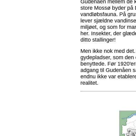
Gudenåen mellem de ku
store Mossø byder på 
vandløbsfauna. På gru
lever sjældne vandinsekt
miljøet, og som for m
her. Insekter, der glæ
ditto stallinger!
Men ikke nok med det.
gydepladser, som den o
benyttede. Før 1920'e
adgang til Gudenåen s
endnu ikke var etable
realitet.