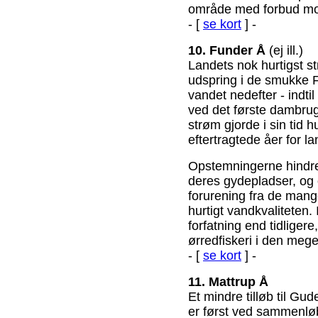
område med forbud mod 
- [
se kort
] -
10. Funder Å
(ej ill.)
Landets nok hurtigst s
udspring i de smukke 
vandet nedefter - indt
ved det første dambrug
strøm gjorde i sin tid h
eftertragtede åer for 
Opstemningerne hindred
deres gydepladser, og
forurening fra de man
hurtigt vandkvaliteten.
forfatning end tidligere
ørredfiskeri i den meg
- [
se kort
] -
11. Mattrup Å
Et mindre tilløb til G
er først ved sammenlø