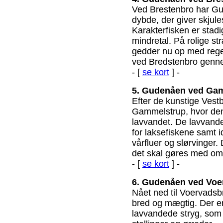
Ved Brestenbro har G
dybde, der giver skjule
Karakterfisken er stadi
mindretal. På rolige s
gedder nu op med reg
ved Bredstenbro genn
- [
se kort
] -
5. Gudenåen ved Ga
Efter de kunstige Vest
Gammelstrup, hvor den
lavvandet. De lavvande
for laksefiskene samt i
vårfluer og slørvinger.
det skal gøres med om
- [
se kort
] -
6. Gudenåen ved Voe
Nået ned til Voervads
bred og mægtig. Der e
lavvandede stryg, som 