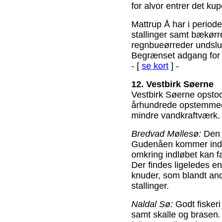
for alvor entrer det ku
Mattrup Å har i period
stallinger samt bækørre
regnbueørreder undslu
Begrænset adgang for f
- [
se kort
] -
12. Vestbirk Søerne
Vestbirk Søerne opstod
århundrede opstemmede
mindre vandkraftværk. 
Bredvad Møllesø:
Den 
Gudenåen kommer ind.
omkring indløbet kan f
Der findes ligeledes e
knuder, som blandt and
stallinger.
Naldal Sø:
Godt fiskeri
samt skalle og brasen