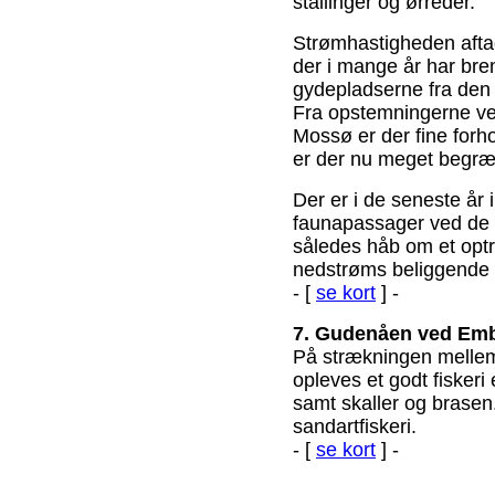
stallinger og ørreder.
Strømhastigheden afta
der i mange år har bre
gydepladserne fra den
Fra opstemningerne ved 
Mossø er der fine forhol
er der nu meget begræn
Der er i de seneste år
faunapassager ved de 
således håb om et opt
nedstrøms beliggende 
- [
se kort
] -
7. Gudenåen ved Em
På strækningen melle
opleves et godt fiskeri
samt skaller og brasen.
sandartfiskeri.
- [
se kort
] -