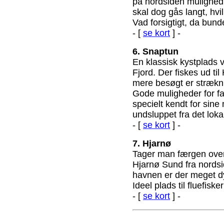
på nordsiden mulighed f
skal dog gås langt, hvi
Vad forsigtigt, da bund
- [
se kort
] -
6. Snaptun
En klassisk kystplads
Fjord. Der fiskes ud t
mere besøgt er strækn
Gode muligheder for fa
specielt kendt for sin
undsluppet fra det lok
- [
se kort
] -
7. Hjarnø
Tager man færgen over 
Hjarnø Sund fra nordsi
havnen er der meget dy
Ideel plads til fluefisk
- [
se kort
] -