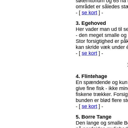
søterritorium og 65 ha
området er således stærk
- [
se kort
] -
3. Egehoved
Her vader man ud til se
- den meget smalle og d
Stor forsigtighed er p
kan skride væk under 
- [
se kort
] -
4. Flintehage
En spændende og kun l
give fine fisk - ikke m
fiskene trækker. Forsi
bunden er blød flere st
- [
se kort
] -
5. Borre Tange
Den lange og smalle 