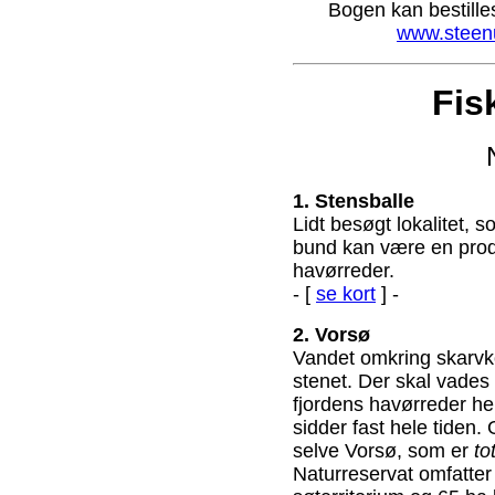
Bogen kan bestill
www.steenul
Fis
1. Stensballe
Lidt besøgt lokalitet, 
bund kan være en produ
havørreder.
- [
se kort
] -
2. Vorsø
Vandet omkring skarvk
stenet. Der skal vades 
fjordens havørreder he
sidder fast hele tiden.
selve Vorsø, som er
to
Naturreservat omfatter