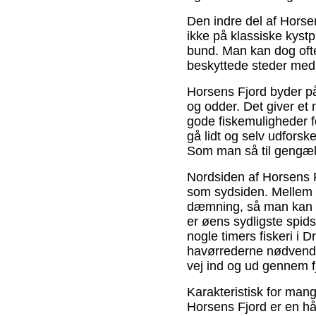
Den indre del af Horse
ikke på klassiske kyst
bund. Man kan dog ofte 
beskyttede steder med
Horsens Fjord byder på
og odder. Det giver e
gode fiskemuligheder fo
gå lidt og selv udforsk
Som man så til gengæl
Nordsiden af Horsens F
som sydsiden. Mellem f
dæmning, så man kan k
er øens sydligste spid
nogle timers fiskeri i
havørrederne nødvendi
vej ind og ud gennem f
Karakteristisk for man
Horsens Fjord er en h