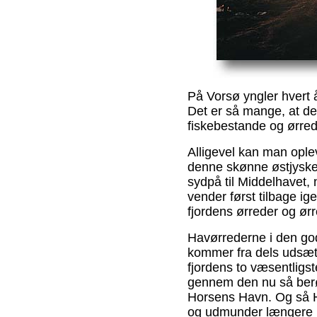
På Vorsø yngler hvert 
Det er så mange, at d
fiskebestande og ørre
Alligevel kan man opleve 
denne skønne østjyske 
sydpå til Middelhavet, n
vender først tilbage ig
fjordens ørreder og ørre
Havørrederne i den go
kommer fra dels udsætn
fjordens to væsentligst
gennem den nu så ber
Horsens Havn. Og så H
og udmunder længere 