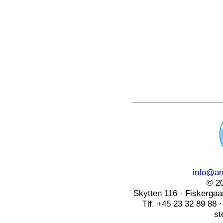
info@ang
© 20
Skytten 116 · Fiskerga
Tlf. +45 23 32 89 88 
st